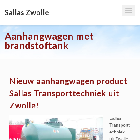
T
Sallas Zwolle
O
G
G
L
E
Aanhangwagen met
N
A
V
brandstoftank
I
G
A
T
I
O
N
Nieuw aanhangwagen product
Sallas Transporttechniek uit
Zwolle!
Sallas
Transportt
echniek
uit Zwolle