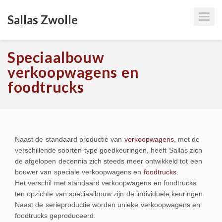
T
Sallas Zwolle
O
G
G
L
E
Speciaalbouw
N
A
V
verkoopwagens en
I
G
foodtrucks
A
T
I
O
N
Naast de standaard productie van
verkoopwagens
, met de
verschillende soorten type goedkeuringen, heeft Sallas zich
de afgelopen decennia zich steeds meer ontwikkeld tot een
bouwer van speciale verkoopwagens en
foodtrucks
.
Het verschil met standaard verkoopwagens en foodtrucks
ten opzichte van speciaalbouw zijn de individuele keuringen.
Naast de serieproductie worden unieke verkoopwagens en
foodtrucks geproduceerd.